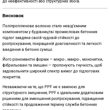
до неефективності або структурних збоїв.
Висновок
Поліпропіленове волокно стало невід’ємним
компонентом у будівництві промислових бетонних
підлог завдяки своїй чудовій стійкості до
розтріскування, покращеній довговічності та легкості
введення в бетонні суміші.
Його різноманітні форми — мікро-, макро-, мононитки,
фібрильовані та змішані — пропонують гнучкість, щоб
задовольнити широкий спектр вимог до підлогових
покриттів.
Незважаючи на те, що PPF не є заміною для
структурного зміцнення, PPF є ідеальним додатковим
рішенням для зменшення розтріскування, підвищення
стійкості та продовження терміну служби бетонних