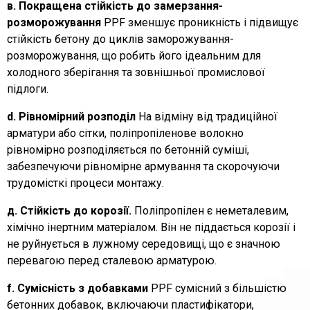
в. Покращена стійкість до замерзання-
розморожування
PPF зменшує проникність і підвищує
стійкість бетону до циклів заморожування-
розморожування, що робить його ідеальним для
холодного зберігання та зовнішньої промислової
підлоги.
d. Рівномірний розподіл
На відміну від традиційної
арматури або сітки, поліпропіленове волокно
рівномірно розподіляється по бетонній суміші,
забезпечуючи рівномірне армування та скорочуючи
трудомісткі процеси монтажу.
д. Стійкість до корозії.
Поліпропілен є неметалевим,
хімічно інертним матеріалом. Він не піддається корозії і
не руйнується в лужному середовищі, що є значною
перевагою перед сталевою арматурою.
f. Сумісність з добавками
PPF сумісний з більшістю
бетонних добавок, включаючи пластифікатори,