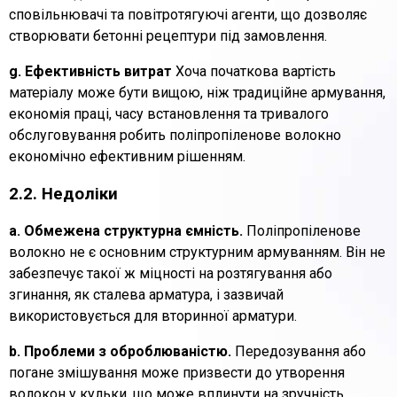
сповільнювачі та повітротягуючі агенти, що дозволяє
створювати бетонні рецептури під замовлення.
g. Ефективність витрат
Хоча початкова вартість
матеріалу може бути вищою, ніж традиційне армування,
економія праці, часу встановлення та тривалого
обслуговування робить поліпропіленове волокно
економічно ефективним рішенням.
2.2. Недоліки
a. Обмежена структурна ємність.
Поліпропіленове
волокно не є основним структурним армуванням. Він не
забезпечує такої ж міцності на розтягування або
згинання, як сталева арматура, і зазвичай
використовується для вторинної арматури.
b. Проблеми з оброблюваністю.
Передозування або
погане змішування може призвести до утворення
волокон у кульки, що може вплинути на зручність