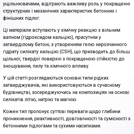
ущільнювачами, відіграють важливу роль у покращенні
структурних і механічних характеристик бетонних і
фінішних підлог.
Ці матеріали вступають у хімічну реакцію з вільним
вапном (гідроксидом кальцію), присутнім у
затверділому бетоні, з утворенням гелю нерозчинного
гідрату силікату кальцію (CSH), що призводить до більш
щільної, твердої поверхні з покращеною стійкістю до
зношування, пилу та хімічного впливу.
У цій статті розглядаються основні типи рідких
затверджувачів, які використовуються в сучасному
будівництві, зосереджуючись на композиціях на основі
силікатів літію, натрію та магнію.
Кожен тип пропонує суттєві переваги щодо глибини
проникнення, реактивності, довговічності та сумісності з
бетонними підлогами та сухими насипками.