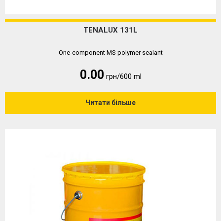
TENALUX 131L
One-component MS polymer sealant
0.00
грн/600 ml
Читати більше