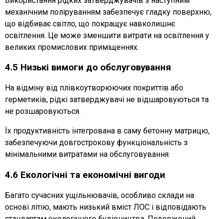
Використання рідких затверджувачів з наступним
механічним поліруванням забезпечує гладку поверхню,
що відбиває світло, що покращує навколишнє
освітлення. Це може зменшити витрати на освітлення у
великих промислових приміщеннях.
4.5 Низькі вимоги до обслуговування
На відміну від плівкоутворюючих покриттів або
герметиків, рідкі затверджувачі не відшаровуються та
не розшаровуються.
Їх продуктивність інтегрована в саму бетонну матрицю,
забезпечуючи довгострокову функціональність з
мінімальними витратами на обслуговування.
4.6 Екологічні та економічні вигоди
Багато сучасних ущільнювачів, особливо склади на
основі літію, мають низький вміст ЛОС і відповідають
стандартам екологічного будівництва. Подовжений