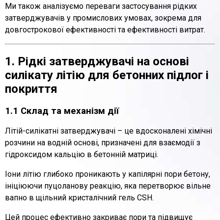
Ми також аналізуємо переваги застосування рідких
затверджувачів у промислових умовах, зокрема для
довгострокової ефективності та ефективності витрат.
1. Рідкі затверджувачі на основі
силікату літію для бетонних підлог і
покриття
1.1 Склад та механізм дії
Літій-силікатні затверджувачі – це вдосконалені хімічні
розчини на водній основі, призначені для взаємодії з
гідроксидом кальцію в бетонній матриці.
Іони літію глибоко проникають у капілярні пори бетону,
ініціюючи пуцоланову реакцію, яка перетворює вільне
вапно в щільний кристалічний гель CSH.
Цей процес ефективно закриває пори та підвищує