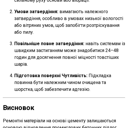
сильному руху основи або вібрації.
Умови затвердіння:
вимагають належного
затвердіння, особливо в умовах низької вологості
або вітряних умов, щоб запобігти розтріскування
або пилу.
Повільніше повне затвердіння:
навіть системам із
швидким застиганням може знадобитися 24–48
годин для досягнення повної міцності товстіших
шарів.
Підготовка поверхні Чутливість:
Підкладка
повинна бути належним чином очищена та
шорстка, щоб забезпечити адгезію.
Висновок
Ремонтні матеріали на основі цементу залишаються
основою відновлення промислових бетонних підлог.