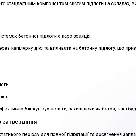
ого стандартним компонентом систем підлоги на складах, 
темах бетонної підлоги є пароізоляція.
ерез капілярну дію та впливати на бетонну підлогу, що при
логи
длог
фективно блокує рух вологи, захищаючи як бетон, так і будь
 затвердіння
атнього періоду для повної гідратації та досягнення запла