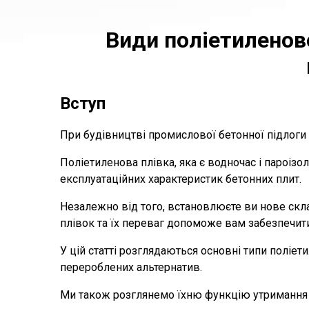
Види поліетиленов
Вступ
При будівництві промислової бетонної підлоги 
Поліетиленова плівка, яка є водночас і пароізол
експлуатаційних характеристик бетонних плит.
Незалежно від того, встановлюєте ви нове скла
плівок та їх переваг допоможе вам забезпечит
У цій статті розглядаються основні типи поліе
перероблених альтернатив.
Ми також розглянемо їхню функцію утримання во