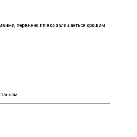
жливими, первинна плівка залишається кращим
станням.