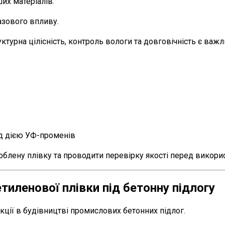
х матеріалів.
азового впливу.
ктурна цілісність, контроль вологи та довговічність є ва
д дією УФ-променів
блену плівку та проводити перевірку якості перед викори
тиленової плівки під бетонну підлогу
кції в будівництві промислових бетонних підлог.