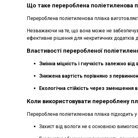
Що таке перероблена поліетиленова п
Перероблена поліетиленова плівка виготовляєт
Незважаючи на те, що вона може не забезпечува
ефективне рішення для некритичних додатків д
Властивості переробленої поліетилено
Змінна міцність і гнучкість залежно від
Знижена вартість порівняно з первинно
Екологічна стійкість через зменшення в
Коли використовувати перероблену пл
Перероблена поліетиленова плівка підходить у с
Захист від вологи не є основною вимогою