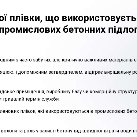
ої плівки, що використовуєть
промислових бетонних підло
одним з часто забутих, але критично важливих матеріалів є
яцією, і допоміжним затвердітелем, відіграє вирішальну рол
дське приміщення, виробничу базу чи комерційну структуру
и тривалий термін служби.
тиленових плівок, які використовуються в промислових бет
логи та роль у захисті бетону від швидкої втрати води пі