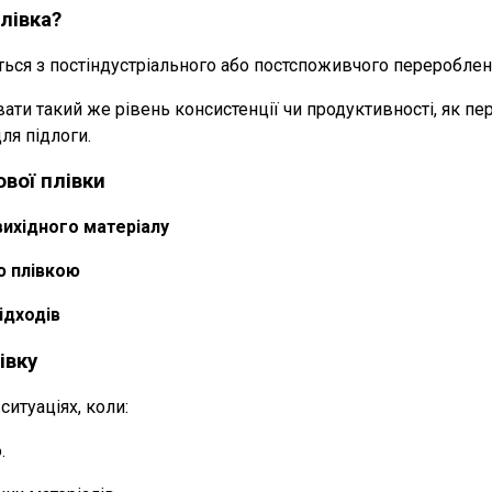
лівка?
ься з постіндустріального або постспоживчого перероблен
ти такий же рівень консистенції чи продуктивності, як пер
ля підлоги.
вої плівки
 вихідного матеріалу
ю плівкою
ідходів
івку
итуаціях, коли:
.