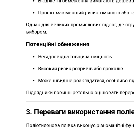
Бюджетні обмеження вимагають дешевши
Проект має менший ризик хімічного або г
Однак для великих промислових підлог, де стру
вибором.
Потенційні обмеження
Невідповідна товщина і міцність
Високий ризик розривів або проколів
Може швидше розкладатися, особливо пі
Підрядники повинні ретельно оцінювати переро
3. Переваги використання поліе
Поліетиленова плівка виконує різноманітні фун