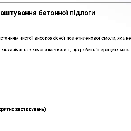
лаштування бетонної підлоги
танням чистої високоякісної поліетиленової смоли, яка не
і механічні та хімічні властивості, що робить її кращим ма
и
критих застосувань)