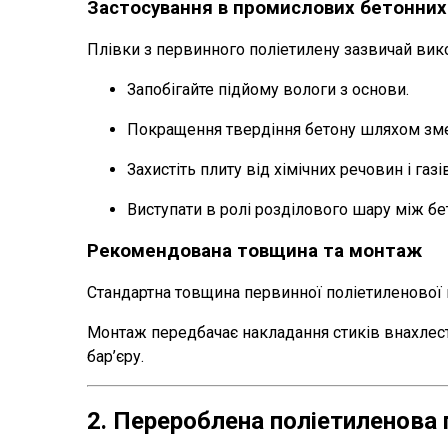
Застосування в промислових бетонних
Плівки з первинного поліетилену зазвичай вик
Запобігайте підйому вологи з основи.
Покращення твердіння бетону шляхом зме
Захистіть плиту від хімічних речовин і газів
Виступати в ролі розділового шару між б
Рекомендована товщина та монтаж
Стандартна товщина первинної поліетиленової п
Монтаж передбачає накладання стиків внахлест
бар’єру.
2. Перероблена поліетиленова 