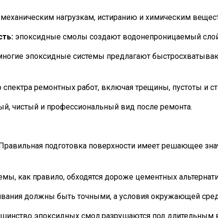
 механическим нагрузкам, истиранию и химическим вещес
сть:
эпоксидные смолы создают водонепроницаемый слой,
ногие эпоксидные системы предлагают быстросхватывающ
 спектра ремонтных работ, включая трещины, пустоты и ст
й, чистый и профессиональный вид после ремонта.
Правильная подготовка поверхности имеет решающее знач
ы, как правило, обходятся дороже цементных альтернати
ания должны быть точными, а условия окружающей среды
шинство эпоксидных смол разрушаются под длительным во