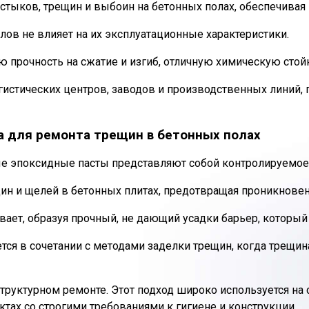
стыков, трещин и выбоин на бетонных полах, обеспечивая
ов не влияет на их эксплуатационные характеристики.
прочность на сжатие и изгиб, отличную химическую стойк
истических центров, заводов и производственных линий, г
а для ремонта трещин в бетонных полах
е эпоксидные пасты представляют собой контролируемое
ин и щелей в бетонных плитах, предотвращая проникновен
вает, образуя прочный, не дающий усадки барьер, который
ется в сочетании с методами заделки трещин, когда трещи
руктурном ремонте. Этот подход широко используется на с
ктах со строгими требованиями к гигиене и конструкции.