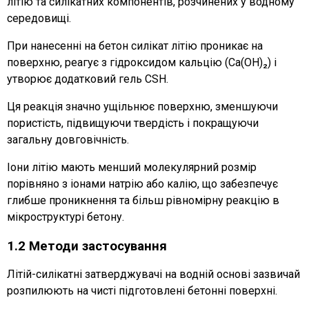
літію та силікатних компонентів, розчинених у водному
середовищі.
При нанесенні на бетон силікат літію проникає на
поверхню, реагує з гідроксидом кальцію (Ca(OH)₂) і
утворює додатковий гель CSH.
Ця реакція значно ущільнює поверхню, зменшуючи
пористість, підвищуючи твердість і покращуючи
загальну довговічність.
Іони літію мають менший молекулярний розмір
порівняно з іонами натрію або калію, що забезпечує
глибше проникнення та більш рівномірну реакцію в
мікроструктурі бетону.
1.2 Методи застосування
Літій-силікатні затверджувачі на водній основі зазвичай
розпилюють на чисті підготовлені бетонні поверхні.