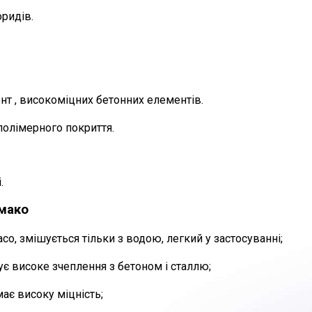
оридів.
онт
, високоміцних бетонних елементів.
полімерного покриття
.
і
.
Емако
aco
, змішується тільки з водою, легкий у застосуванні;
є високе зчеплення з бетоном і сталлю;
 має високу міцність;