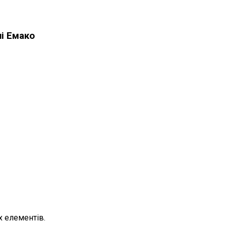
і Емако
х елементів
.