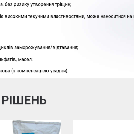
а, без ризику утворення тріщин;
діє високими текучими властивостями,
може наноситися на 
 циклів заморожування/відтавання;
льфатів, масел;
дкова (з компенсацією усадки).
 РІШЕНЬ