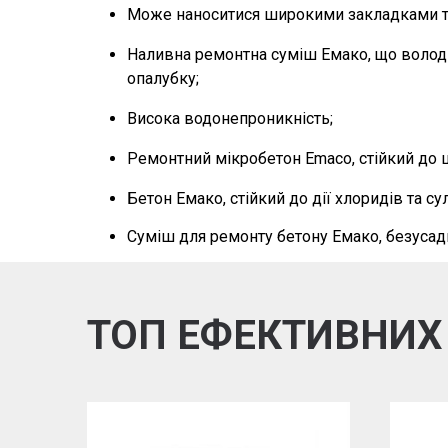
Може наноситися широкими закладками
т
Наливна ремонтна
суміш Емако
, що воло
опалубку;
Висока водонепроникність
;
Ремонтний
мікробетон Emaco
, стійкий до
Бетон Емако, стійкий до дії хлоридів та су
Суміш для ремонту бетону Емако
, безуса
ТОП ЕФЕКТИВНИХ