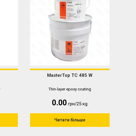
MasterTop TC 485 W
r
Thin-layer epoxy coating
0.00
грн/25 кg
Читати більше