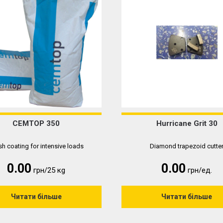
CEMTOP 350
Hurricane Grit 30
sh coating for intensive loads
Diamond trapezoid cutte
0.00
0.00
грн/25 кg
грн/ед.
Читати більше
Читати більше